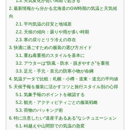
1.3.
天気変化が短い周期で起きる
2.
最新情報から分かる北海道のGW時期の気温と天気傾
向
2.1.
平均気温の目安と地域差
2.2.
天候の傾向：曇りや雨が多い時期
2.3.
寒の戻りとリラ冷えの存在
3.
快適に過ごすための服装の選び方ガイド
3.1.
重ね着重視のスタイルを基本に
3.2.
アウターは“防風・防水・脱ぎやすさ”を重視
3.3.
足元・手元・首元の防寒小物が命綱
4.
気温データで比較：札幌・小樽・道東・道北の平均値
5.
天候予報を服装に活かすコツと旅行スタイル別の心得
5.1.
気象予報のポイントを確認する
5.2.
観光・アクティビティごとの服装戦略
5.3.
荷物のパッキング術
6.
特に注意したい“道産子あるある”なシチュエーション
6.1.
峠越えや山間部での気温の急変