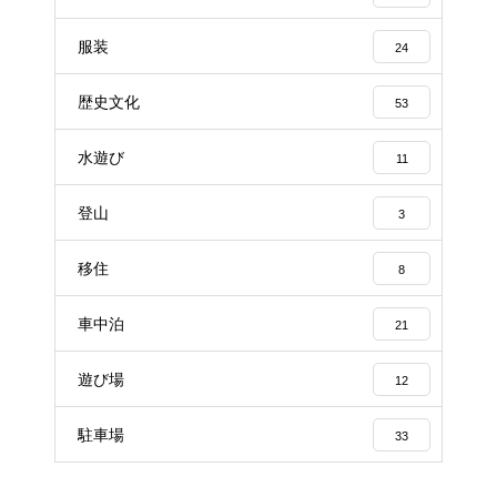
服装
24
歴史文化
53
水遊び
11
登山
3
移住
8
車中泊
21
遊び場
12
駐車場
33