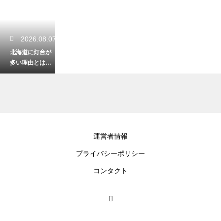
2026.08.07
北海道に灯台が
多い理由とは？
長い海岸線と開
拓史が関係する
秘密
2026.08.07
運営者情報
北海道の冬は喉
プライバシーポリシー
が痛い？対策は
コレ！乾燥に負
コンタクト
けない加湿とケ
ア方法
2026.08.06