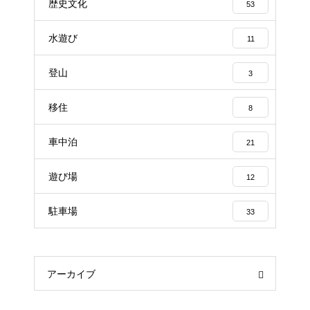
歴史文化
53
水遊び
11
登山
3
移住
8
車中泊
21
遊び場
12
駐車場
33
アーカイブ