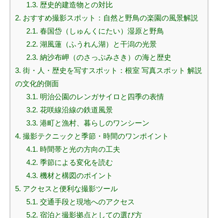
1.3.
歴史的建造物との対比
2.
おすすめ撮影スポット：自然と野鳥の楽園の風景解説
2.1.
春国岱（しゅんくにたい）湿原と野鳥
2.2.
湖風蓮（ふうれん湖）と干潟の光景
2.3.
納沙布岬（のさっぷみさき）の海と歴史
3.
街・人・歴史を写すスポット：根室 写真スポット 解説
の文化的側面
3.1.
明治公園のレンガサイロと四季の表情
3.2.
花咲線沿線の鉄道風景
3.3.
港町と漁村、暮らしのワンシーン
4.
撮影テクニックと季節・時間のワンポイント
4.1.
時間帯と光の方向の工夫
4.2.
季節による変化を読む
4.3.
機材と構図のポイント
5.
アクセスと便利な撮影ツール
5.1.
交通手段と現地へのアクセス
5.2.
宿泊と撮影拠点としての選び方