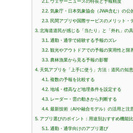
2.1.
ウェザーニュースの特長と予報精度
2.2.
気象庁・日本気象協会（JWA含む）の公
2.3.
民間アプリや国際サービスのメリット・
3.
北海道道民が感じる「当たり」と「外れ」の
3.1.
通勤・通学で経験する予報のズレ
3.2.
観光やアウトドアでの予報の実用性と限
3.3.
農林漁業から見る予報の影響
4.
天気アプリを「上手に使う」方法：道民の知
4.1.
複数の予報を比較する
4.2.
地域・標高など地理条件を設定する
4.3.
レーダー・雲の動きから判断する
4.4.
最新技術（AIや融合モデル）の活用と注
5.
アプリ選びのポイント：用途別おすすめ機能
5.1.
通勤・通学向けのアプリ選び