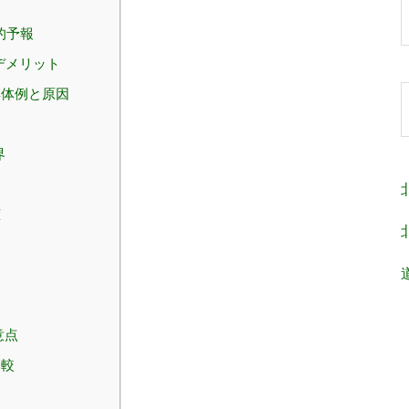
的予報
デメリット
具体例と原因
界
恵
意点
比較