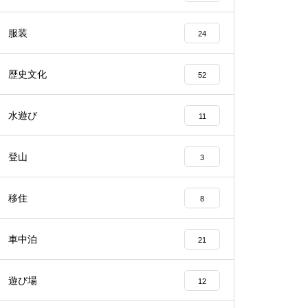
服装
24
歴史文化
52
水遊び
11
登山
3
移住
8
車中泊
21
遊び場
12