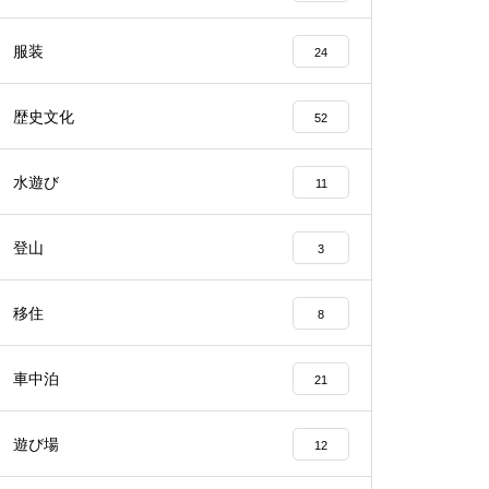
服装
24
歴史文化
52
水遊び
11
登山
3
移住
8
車中泊
21
遊び場
12