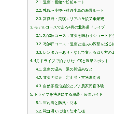
2.1.
道南・函館〜松前ルート
2.2.
札幌〜小樽〜積丹半島の海景ルート
2.3.
富良野・美瑛エリアの丘陵⼜季景観
3.
モデルコースで走る4月の北海道ドライブ
3.1.
2泊3日コース：道央を味わうショートド
3.2.
3泊4日コース：道南と道央の深部を巡る
3.3.
レンタカーあり・なしで変わる回り方の
4.
4月ドライブで泊まりたい宿と温泉スポット
4.1.
道南の温泉：湯の川温泉など
4.2.
道央の温泉：定山渓・支笏湖周辺
4.3.
自然派宿泊施設とプチ農家民宿体験
5.
ドライブを快適にする服装・装備ガイド
5.1.
重ね着と防風・防水
5.2.
靴は滑りに強く防水仕様