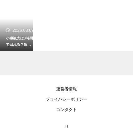
2026.08.09
小樽観光は3時間
で回れる？短時
間でも満喫でき
るおすすめコー
スを紹介
2026.08.08
運営者情報
北海道で帯広か
プライバシーポリシー
ら釧路まで車で
何時間？距離と
コンタクト
満喫ドライブ計
画を紹介