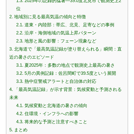
1.3.
2025年の記録的猛暑—39.0度北見市で観測史上2
位
2.
地域別に見る最高気温の傾向と特徴
2.1.
道東・内陸部：帯広、北見、足寄などの事例
2.2.
沿岸・海側地域の気温上昇パターン
2.3.
地形と風の影響：フェーン現象など
3.
北海道で「最高気温記録が塗り替えられる」瞬間：直
近の暑さのエピソード
3.1.
夏2025年：多数の地点で観測史上最高の暑さ
3.2.
5月の異例記録：佐呂間町で39.5度という展開
3.3.
熱中症警戒アラートと自治体の対応
4.
「最高気温記録」が示す背景：気候変動と予測される
未来
4.1.
気候変動と北海道の暑さの傾向
4.2.
住環境・インフラへの影響
4.3.
将来的な予測と注意すべきこと
5.
まとめ