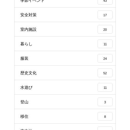
季節イベント
43
安全対策
17
室内施設
20
暮らし
11
服装
24
歴史文化
52
水遊び
11
登山
3
移住
8