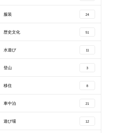
服装
24
歴史文化
51
水遊び
11
登山
3
移住
8
車中泊
21
遊び場
12